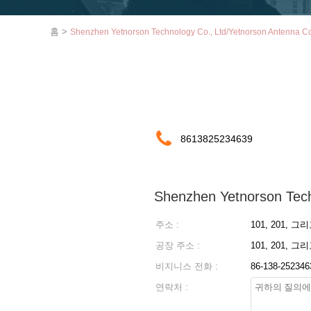
홈
>
Shenzhen Yetnorson Technology Co., Ltd/Yetnorson Antenna
8613825234639
Shenzhen Yetnorson Tech
주소 :
101, 201, 
공장 주소 :
101, 201, 
비지니스 전화 :
86-138-2523
연락처 :