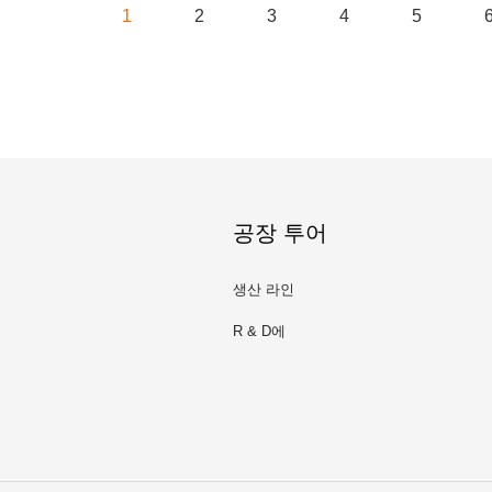
1
2
3
4
5
공장 투어
생산 라인
R & D에