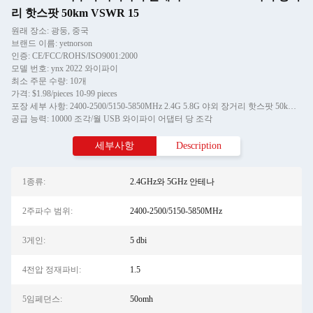
리 핫스팟 50km VSWR 15
원래 장소: 광둥, 중국
브랜드 이름: yetnorson
인증: CE/FCC/ROHS/ISO9001:2000
모델 번호: ynx 2022 와이파이
최소 주문 수량: 10개
가격: $1.98/pieces 10-99 pieces
포장 세부 사항: 2400-2500/5150-5850MHz 2.4G 5.8G 야외 장거리 핫스팟 50km 360 4g 5g 라우터 wifi 안테나의 1pcs 안테나 PE 가방 판매
공급 능력: 10000 조각/월 USB 와이파이 어댑터 당 조각
세부사항
Description
1종류:
2.4GHz와 5GHz 안테나
2주파수 범위:
2400-2500/5150-5850MHz
3게인:
5 dbi
4전압 정재파비:
1.5
5임페던스:
50omh