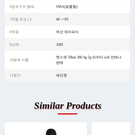
6접속구의 형태:
SMA(맞춤형)
7작동 온도 ( ):
40 ~+85
8적용:
무선 와이파이
9소재:
ABS
핫스팟 50km 360 4g 5g 라우터 wifi 안테나
10항목 이름:
판매
11항구:
셰인젠
Similar Products