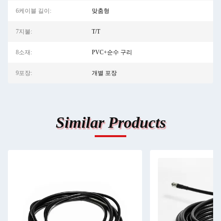
6케이블 길이:
맞춤형
7지불:
T/T
8소재:
PVC+순수 구리
9포장:
개별 포장
Similar Products