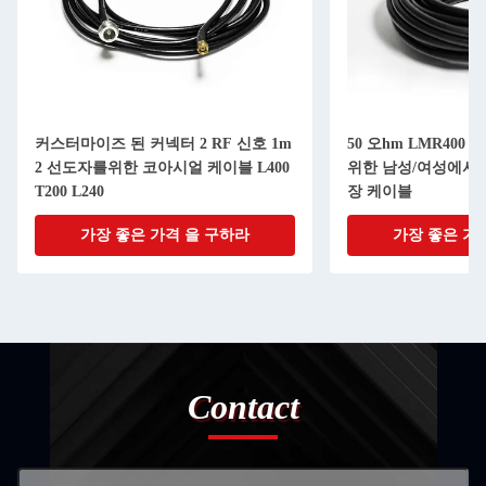
커스터마이즈 된 커넥터 2 RF 신호 1m
50 오hm LMR400
2 선도자를위한 코아시얼 케이블 L400
위한 남성/여성에서 R
T200 L240
장 케이블
가장 좋은 가격 을 구하라
가장 좋은 가
Contact