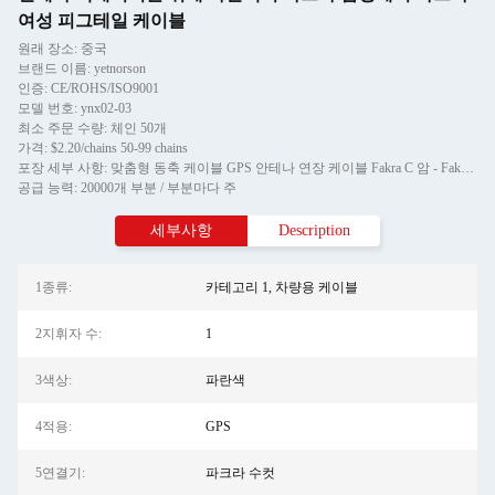
여성 피그테일 케이블
원래 장소: 중국
브랜드 이름: yetnorson
인증: CE/ROHS/ISO9001
모델 번호: ynx02-03
최소 주문 수량: 체인 50개
가격: $2.20/chains 50-99 chains
포장 세부 사항: 맞춤형 동축 케이블 GPS 안테나 연장 케이블 Fakra C 암 - Fakra C 수의 PE 백 포장 1개가 포함된 제품 1개
공급 능력: 20000개 부분 / 부분마다 주
세부사항
Description
1종류:
카테고리 1, 차량용 케이블
2지휘자 수:
1
3색상:
파란색
4적용:
GPS
5연결기:
파크라 수컷