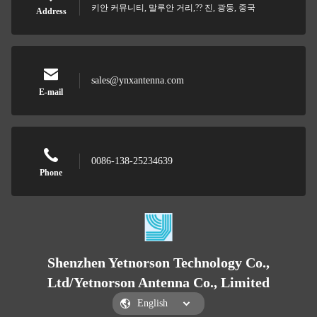
키안 커뮤니티, 말루안 거리,?? 진, 광둥, 중국
Address
sales@ynxantenna.com
E-mail
0086-138-25234639
Phone
Shenzhen Yetnorson Technology Co.,
Ltd/Yetnorson Antenna Co., Limited