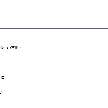
 5GHz 안테나
Hz
V