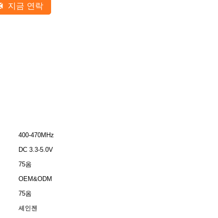
지금 연락
400-470MHz
DC 3.3-5.0V
75옴
OEM&ODM
75옴
셰인젠