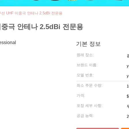
선 UHF 이중극 안테나 2.5dBi 전문용
중극 안테나 2.5dBi 전문용
기본 정보
원래 장소:
브랜드 이름:
y
모델 번호:
y
최소 주문 수량:
가격:
$
포장 세부 사항:
공급 능력:
2