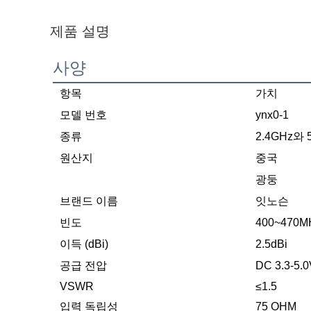
제품 설명
사양
항목
가치
모델 번호
ynx0-1
종류
2.4GHz와
원산지
중국
광둥
브랜드 이름
잇노슨
빈도
400~470M
이득 (dBi)
2.5dBi
공급 전압
DC 3.3-5.0
VSWR
≤1.5
입력 독립성
75 OHM