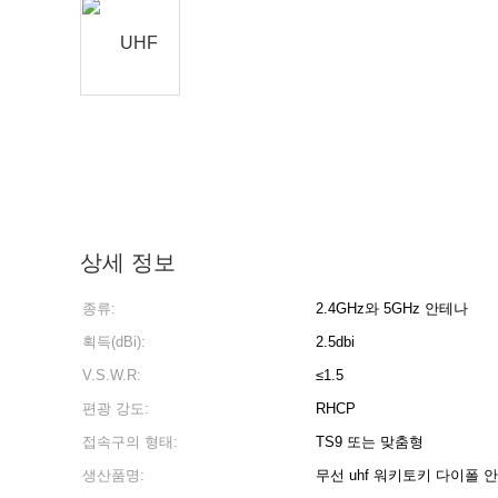
상세 정보
종류:
2.4GHz와 5GHz 안테나
획득(dBi):
2.5dbi
V.S.W.R:
≤1.5
편광 강도:
RHCP
접속구의 형태:
TS9 또는 맞춤형
생산품명:
무선 uhf 워키토키 다이폴 