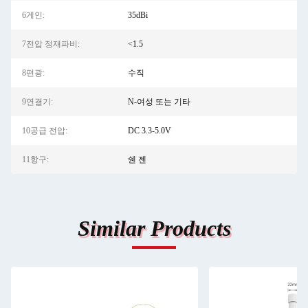
6게인:
35dBi
7전압 정재파비:
<1.5
8편광:
수직
9연결기:
N-여성 또는 기타
10공급 전압:
DC 3.3-5.0V
11항구:
쉔 젠
Similar Products