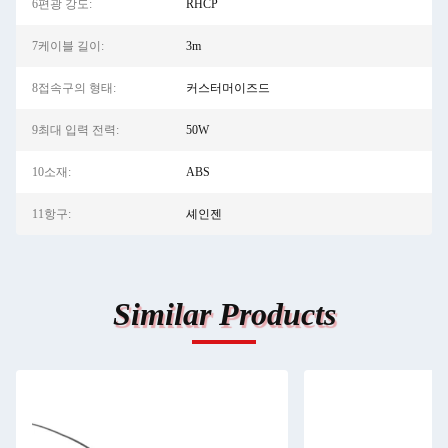
6편광 강도:
RHCP
7케이블 길이:
3m
8접속구의 형태:
커스터머이즈드
9최대 입력 전력:
50W
10소재:
ABS
11항구:
셰인젠
Similar Products