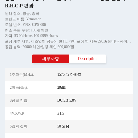
R.H.C.P 편광
원래 장소: 광둥, 중국
브랜드 이름: Yetnorson
모델 번호: YNX-GPS-006
최소 주문 수량: 100개 체인
가격: $3.00/chains 100-9999 chains
포장 세부 사항: 제조업체 공급의 한 PE 가방 포장 한 제품 29dBi 안테나 파이오니어 자동차 GPS 안테나 옴니 자동차 GPS 안테나
공급 능력: 20000 체인/일당 체인 600,000/월
세부사항
Description
1주파수(MHz):
1575.42 마하즈
2획득(dBi):
29dBi
3공급 전압:
DC 3.3-5.0V
4V.S.W.R:
≤1.5
5입력 절박:
50 오옴