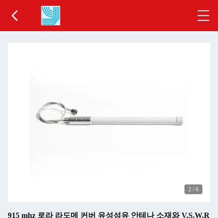
2
/
6
915 mhz 로라 라도메 커버 유성섬유 안테나 소재와 V.S.W.R