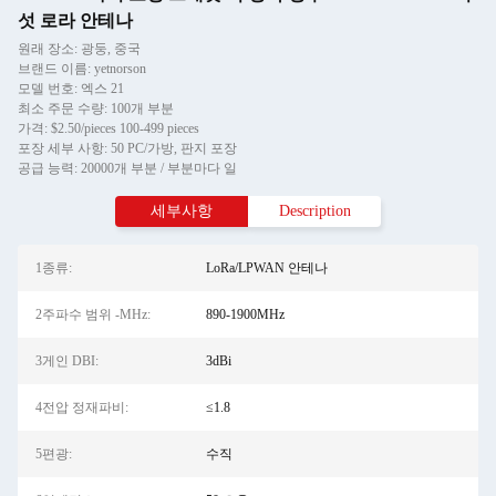
섯 로라 안테나
원래 장소: 광둥, 중국
브랜드 이름: yetnorson
모델 번호: 엑스 21
최소 주문 수량: 100개 부분
가격: $2.50/pieces 100-499 pieces
포장 세부 사항: 50 PC/가방, 판지 포장
공급 능력: 20000개 부분 / 부분마다 일
세부사항
Description
1종류:
LoRa/LPWAN 안테나
2주파수 범위 -MHz:
890-1900MHz
3게인 DBI:
3dBi
4전압 정재파비:
≤1.8
5편광:
수직