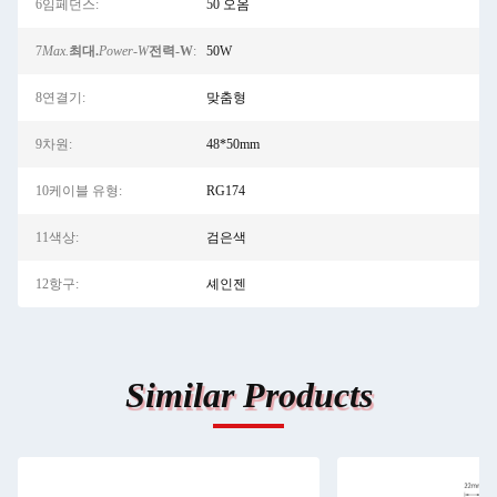
6임페던스:
50 오옴
7
Max.
최대.
Power-W
전력-W
:
50W
8연결기:
맞춤형
9차원:
48*50mm
10케이블 유형:
RG174
11색상:
검은색
12항구:
셰인젠
Similar Products