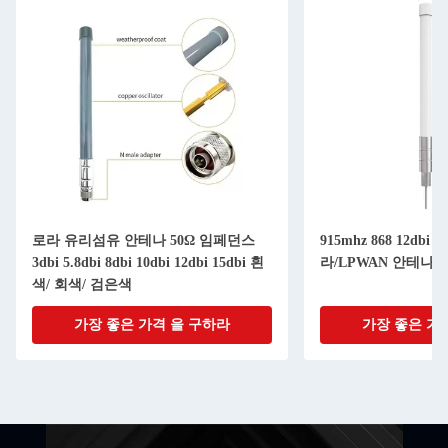
로라 유리섬유 안테나 50Ω 임페던스
915mhz 868 12dbi 15
3dbi 5.8dbi 8dbi 10dbi 12dbi 15dbi 흰
라/LPWAN 안테나
색/ 회색/ 검은색
가장 좋은 가격 을 구하라
가장 좋은 가