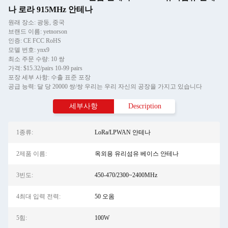
나 로라 915MHz 안테나
원래 장소: 광둥, 중국
브랜드 이름: yetnorson
인증: CE FCC RoHS
모델 번호: ynx9
최소 주문 수량: 10 쌍
가격: $15.32/pairs 10-99 pairs
포장 세부 사항: 수출 표준 포장
공급 능력: 달 당 20000 쌍/쌍 우리는 우리 자신의 공장을 가지고 있습니다
세부사항
Description
1종류:
LoRa/LPWAN 안테나
2제품 이름:
옥외용 유리섬유 베이스 안테나
3빈도:
450-470/2300~2400MHz
4최대 입력 전력:
50 오옴
5힘:
100W