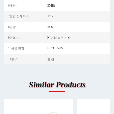
6게인:
35dBi
7전압 정재파비:
<1.5
8편광:
수직
9연결기:
N-여성 또는 기타
10공급 전압:
DC 3.3-5.0V
11항구:
쉔 젠
Similar Products