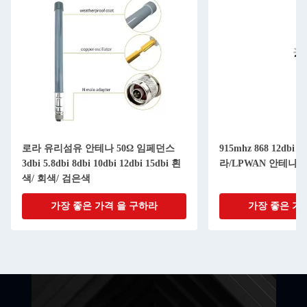
로라 유리섬유 안테나 50Ω 임페던스
915mhz 868 12dbi 15
3dbi 5.8dbi 8dbi 10dbi 12dbi 15dbi 흰
라/LPWAN 안테나
색/ 회색/ 검은색
가장 좋은 가격 을 구하라
가장 좋은 가