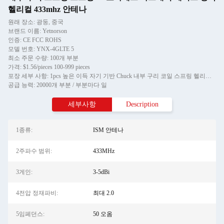
헬리컬 433mhz 안테나
원래 장소: 광둥, 중국
브랜드 이름: Yetnorson
인증: CE FCC ROHS
모델 번호: YNX-4GLTE 5
최소 주문 수량: 100개 부분
가격: $1.56/pieces 100-999 pieces
포장 세부 사항: 1pcs 높은 이득 자기 기반 Chuck 내부 구리 코일 스프링 헬리컬 433mhz 안테나 / PE 가방
공급 능력: 20000개 부분 / 부분마다 일
세부사항
Description
1종류:
ISM 안테나
2주파수 범위:
433MHz
3게인:
3-5dBi
4전압 정재파비:
최대 2.0
5임페던스:
50 오옴