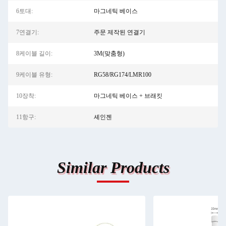
6토대:
마그네틱 베이스
7연결기:
주문 제작된 연결기
8케이블 길이:
3M(맞춤형)
9케이블 유형:
RG58/RG174/LMR100
10장착:
마그네틱 베이스 + 브래킷
11항구:
셰인젠
Similar Products