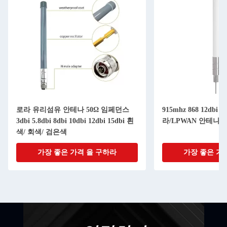
로라 유리섬유 안테나 50Ω 임페던스
915mhz 868 12dbi 15
3dbi 5.8dbi 8dbi 10dbi 12dbi 15dbi 흰
라/LPWAN 안테나
색/ 회색/ 검은색
가장 좋은 가격 을 구하라
가장 좋은 가