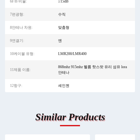
6F/B 비율:
≥15dB
7편광형:
수직
8안테나 차원:
맞춤형
9연결기:
엔
10케이블 유형:
LMR200/LMR400
868mhz 915mhz 헬륨 핫스팟 유리 섬유 lora
11제품 이름:
안테나
12항구:
셰인젠
Similar Products