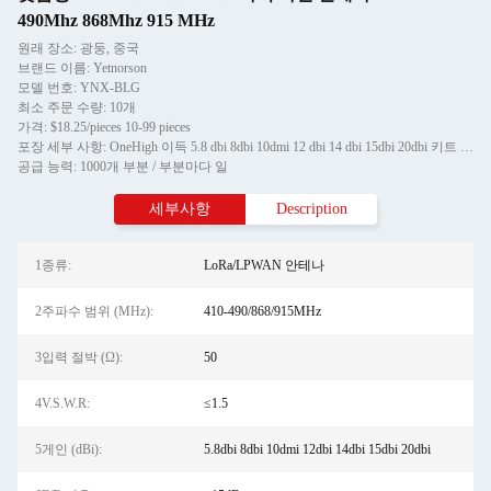
490Mhz 868Mhz 915 MHz
원래 장소: 광둥, 중국
브랜드 이름: Yetnorson
모델 번호: YNX-BLG
최소 주문 수량: 10개
가격: $18.25/pieces 10-99 pieces
포장 세부 사항: OneHigh 이득 5.8 dbi 8dbi 10dmi 12 dbi 14 dbi 15dbi 20dbi 키트 반파 868mhz 915mhz 헬륨 핫스팟 유리 섬유 lora 안테나 (P
공급 능력: 1000개 부분 / 부분마다 일
세부사항
Description
1종류:
LoRa/LPWAN 안테나
2주파수 범위 (MHz):
410-490/868/915MHz
3입력 절박 (Ω):
50
4V.S.W.R:
≤1.5
5게인 (dBi):
5.8dbi 8dbi 10dmi 12dbi 14dbi 15dbi 20dbi