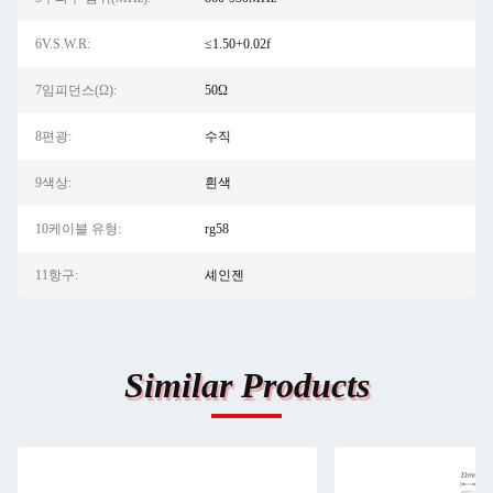
6V.S.W.R:
≤1.50+0.02f
7임피던스(Ω):
50Ω
8편광:
수직
9색상:
흰색
10케이블 유형:
rg58
11항구:
셰인젠
Similar Products