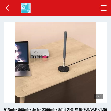
2
/
6
915mhz 868mhz 4g lte 2300mhz 8dbi 가이드와 V.S.W.R≤1.50