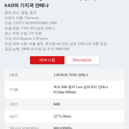
0.02f의 기지국 안테나
원래 장소: 광둥, 중국
브랜드 이름: Yetnorson
인증: CE/FCC/ROHS/ISO9001:2000
모델 번호: YNX-유리섬유 안테나
최소 주문 수량: 2개 부분
가격: $14.58/pieces 2-99 pieces
포장 세부 사항: 버블 봉투, 옥외용 uhf 유리 섬유 안테나의 카톤 포장
공급 능력: 20000 조각/일 당 조각 30000.000
세부사항
Description
1종류:
2.4GHz와 5GHz 안테나
옥외 8dbi 뭉치 Lora 섬유유리 안테나
2이름:
915mhz 868mhz
3게인:
8dBi
4길이:
5275±30mm
5주파수 범위(MHz):
860-930MHz