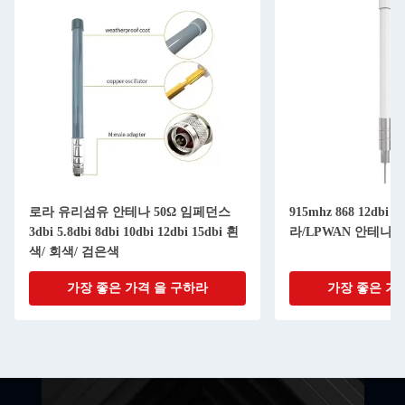
로라 유리섬유 안테나 50Ω 임페던스
915mhz 868 12dbi 15
3dbi 5.8dbi 8dbi 10dbi 12dbi 15dbi 흰
라/LPWAN 안테나
색/ 회색/ 검은색
가장 좋은 가격 을 구하라
가장 좋은 가