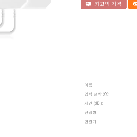
최고의 가격
이름:
입력 절박 (Ω):
게인 (dBi):
편광형:
연결기: