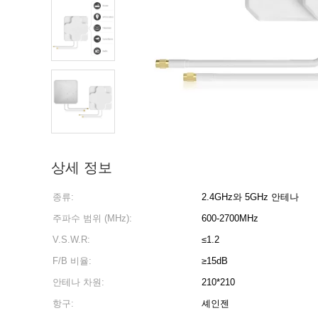
상세 정보
종류:
2.4GHz와 5GHz 안테나
주파수 범위 (MHz):
600-2700MHz
V.S.W.R:
≤1.2
F/B 비율:
≥15dB
안테나 차원:
210*210
항구:
셰인젠