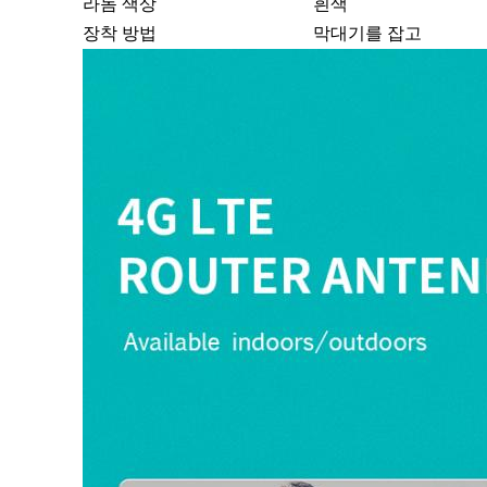
라돔 색상
흰색
장착 방법
막대기를 잡고