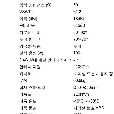
입력 임펜던스 (Ω)
50
VSWR
≤1.2
이득 (dBi)
18dBi
F/B 비율
≥
15dB
가로선 너비
60
°
-90
°
수직 빔 너비
70
°
- 70
°
양극화 유형
수직
전력 용량 (w)
100
2.4G 실내 패널 안테나
기계적 사양
안테나 차원
210*210
커넥터
N-여성 또는 사용자 
무게
00.6kg
탑재 스타 직경
Ø30~Ø50mm
가속도
210km/h
작동 온도
-40°C ~ +80°C
라돔 물질
자외선 보호 ABS