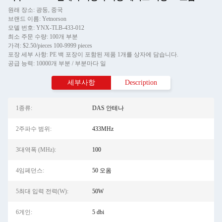
원래 장소: 광둥, 중국
브랜드 이름: Yetnorson
모델 번호: YNX-TLB-433-012
최소 주문 수량: 100개 부분
가격: $2.50/pieces 100-9999 pieces
포장 세부 사항: PE 백 포장이 포함된 제품 1개를 상자에 담습니다.
공급 능력: 10000개 부분 / 부분마다 일
세부사항
Description
1종류:
DAS 안테나
2주파수 범위:
433MHz
3대역폭 (MHz):
100
4임페던스:
50 오옴
5최대 입력 전력(W):
50W
6게인:
5 dbi