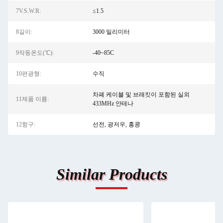
7V.S.W.R:
≤1.5
8길이:
3000 밀리미터
9작동온도(℃):
-40~85C
10편광형:
수직
차폐 케이블 및 브래킷이 포함된 실외
11제품 이름:
433MHz 안테나
12항구:
선전, 광저우, 홍콩
Similar Products